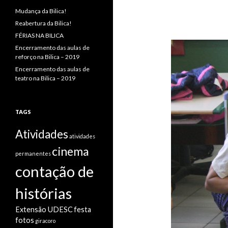
Mudança da Bilica!
Reabertura da Bilica!
FÉRIAS NA BILICA
Encerramento das aulas de
reforço na Bilica – 2019
Encerramento das aulas de
teatro na Bilica – 2019
TAGS
Atividades
atividades
cinema
permanentes
contação de
histórias
Extensão UDESC
festa
fotos
giracoro