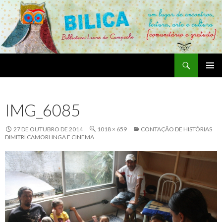
Pesquisar
Bilica – Biblioteca Livre do Campeche
PULAR
MENU
PARA
PRINCI
O
IMG_6085
CONTEÚDO
27 DE OUTUBRO DE 2014
1018 × 659
CONTAÇÃO DE HISTÓRIAS
DIMITRI CAMORLINGA E CINEMA