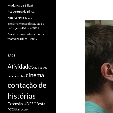
Mudança da Bilica!
Reabertura da Bilica!
FÉRIAS NA BILICA
Encerramento das aulas de
reforço na Bilica – 2019
Encerramento das aulas de
teatro na Bilica – 2019
TAGS
Atividades
atividades
cinema
permanentes
contação de
histórias
Extensão UDESC
festa
fotos
giracoro