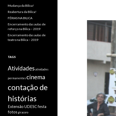
Mudança da Bilica!
Reabertura da Bilica!
FÉRIAS NA BILICA
Encerramento das aulas de
reforço na Bilica – 2019
Encerramento das aulas de
teatro na Bilica – 2019
TAGS
Atividades
atividades
cinema
permanentes
contação de
histórias
Extensão UDESC
festa
fotos
giracoro