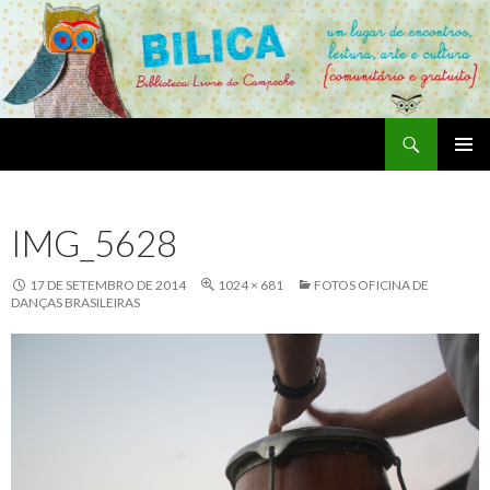
Pesquisar
Bilica – Biblioteca Livre do Campeche
PULAR
MENU
PARA
PRINCI
O
IMG_5628
CONTEÚDO
17 DE SETEMBRO DE 2014
1024 × 681
FOTOS OFICINA DE
DANÇAS BRASILEIRAS