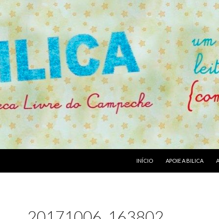
PULAR PARA O CONTEÚDO
INÍCIO
APOIE A BILICA
20171006_163802