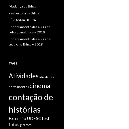
Mudança da Bilica!
Reabertura da Bilica!
FÉRIAS NA BILICA
Encerramento das aulas de
reforço na Bilica – 2019
Encerramento das aulas de
teatro na Bilica – 2019
TAGS
Atividades
atividades
cinema
permanentes
contação de
histórias
Extensão UDESC
festa
fotos
giracoro