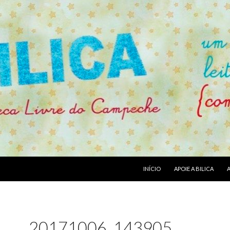
PULAR PARA O CONTEÚDO
INÍCIO
APOIE A BILICA
20171006_143905